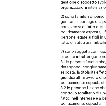
gestione o soggetto svolg
organizzazioni internazion
2) sono familiari di perso
genitori, il coniuge o la p
convivenza di fatto o istit
politicamente esposta, i f
persone legate ai figli in
fatto o istituti assimilabili;
3) sono soggetti con i qu
esposte intrattengono not
3.1 le persone fisiche che
detengono, congiuntamen
esposta, la titolarità effett
giuridici affini ovvero c
politicamente esposta stret
3.2 le persone fisiche c
controllo totalitario di un
fatto, nell'interesse e a 
politicamente esposta;