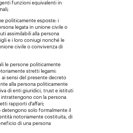
enti funzioni equivalenti in
ali;
ne politicamente esposte: i
ersona legata in unione civile o
uti assimilabili alla persona
igli e i loro coniugi nonché le
 unione civile o convivenza di
ali le persone politicamente
oriamente stretti legami:
, ai sensi del presente decreto
te alla persona politicamente
iva di enti giuridici, trust e istituti
he intrattengono con la persona
ti rapporti d'affari;
he detengono solo formalmente il
'entità notoriamente costituita, di
beneficio di una persona