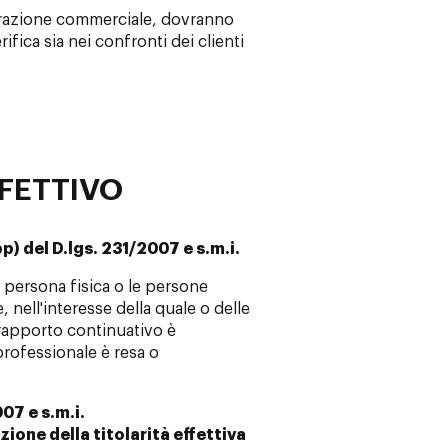
erazione commerciale, dovranno
ifica sia nei confronti dei clienti
FFETTIVO
p) del D.lgs. 231/2007 e s.m.i.
la persona fisica o le persone
e, nell'interesse della quale o delle
l rapporto continuativo è
professionale è resa o
007 e s.m.i.
zione della titolarità effettiva