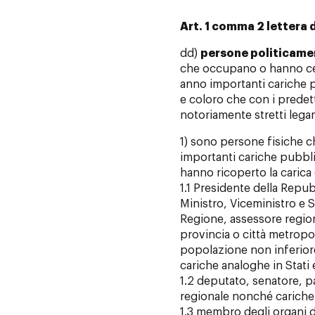
Art. 1 comma 2 lettera d
dd)
persone politicame
che occupano o hanno ce
anno importanti cariche p
e coloro che con i predet
notoriamente stretti lega
1) sono persone fisiche
importanti cariche pubbl
hanno ricoperto la carica 
1.1 Presidente della Repub
Ministro, Viceministro e 
Regione, assessore regio
provincia o città metrop
popolazione non inferior
cariche analoghe in Stati e
1.2 deputato, senatore, 
regionale nonché cariche 
1.3 membro degli organi dire