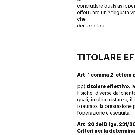
concludere qualsiasi op
effettuare un’Adeguata Ver
che
dei fornitori.
TITOLARE E
Art. 1 comma 2 lettera p
pp)
titolare effettivo
: 
fisiche, diverse dal client
quali, in ultima istanza, i
istaurato, la prestazione 
l'operazione è eseguita;
Art. 20 del D.lgs. 231/2
Criteri per la determina