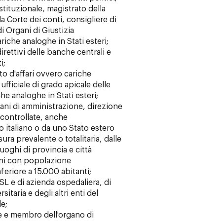
stituzionale, magistrato della
a Corte dei conti, consigliere di
i Organi di Giustizia
iche analoghe in Stati esteri;
rettivi delle banche centrali e
i;
to d'affari ovvero cariche
 ufficiale di grado apicale delle
e analoghe in Stati esteri;
ani di amministrazione, direzione
 controllate, anche
o italiano o da uno Stato estero
ura prevalente o totalitaria, dalle
oghi di provincia e città
ni con popolazione
eriore a 15.000 abitanti;
ASL e di azienda ospedaliera, di
itaria e degli altri enti del
le;
re e membro dell'organo di