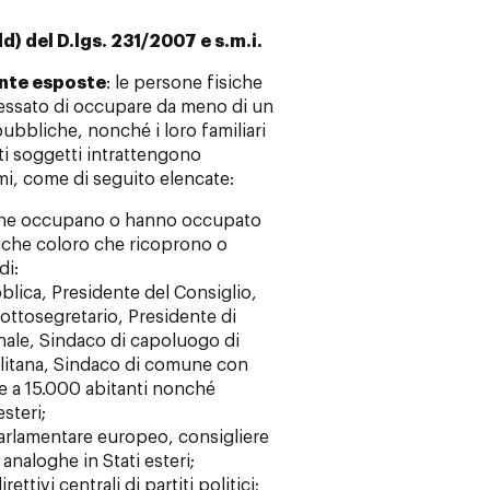
d) del D.lgs. 231/2007 e s.m.i.
nte esposte
: le persone fisiche
ssato di occupare da meno di un
ubbliche, nonché i loro familiari
ti soggetti intrattengono
mi, come di seguito elencate:
 che occupano o hanno occupato
iche coloro che ricoprono o
di:
blica, Presidente del Consiglio,
Sottosegretario, Presidente di
nale, Sindaco di capoluogo di
olitana, Sindaco di comune con
e a 15.000 abitanti nonché
steri;
parlamentare europeo, consigliere
analoghe in Stati esteri;
ttivi centrali di partiti politici;