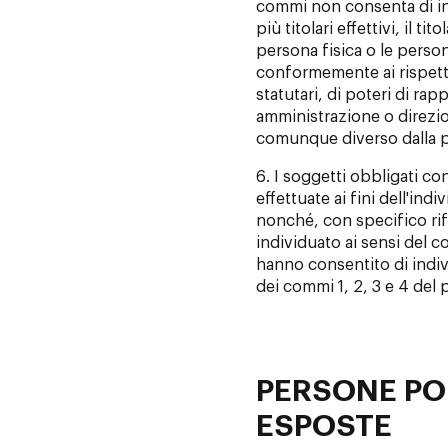
commi non consenta di i
più titolari effettivi, il ti
persona fisica o le persone
conformemente ai rispetti
statutari, di poteri di ra
amministrazione o direzion
comunque diverso dalla p
6. I soggetti obbligati co
effettuate ai fini dell'indi
nonché, con specifico rife
individuato ai sensi del 
hanno consentito di individ
dei commi 1, 2, 3 e 4 del 
PERSONE PO
ESPOSTE