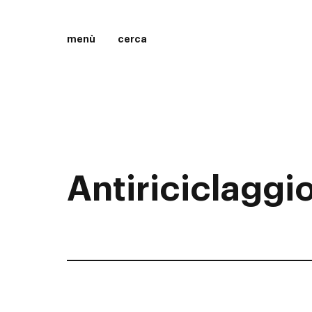
menù
cerca
Antiriciclaggi