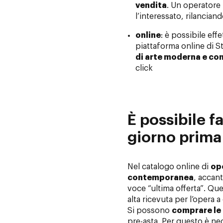
vendita
. Un operatore
l’interessato, rilancian
online
: è possibile eff
piattaforma online di St
di arte moderna e c
click
È possibile fa
giorno prima 
Nel catalogo online di
op
contemporanea
, accant
voce “ultima offerta”. Que
alta ricevuta per l’opera a 
Si possono
comprare le 
pre-asta. Per questo è nec