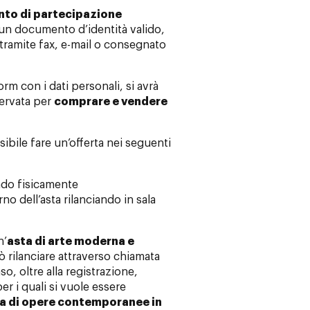
to di partecipazione
a un documento d’identità valido,
tramite fax, e-mail o consegnato
orm con i dati personali, si avrà
servata per
comprare e vendere
sibile fare un’offerta nei seguenti
ndo fisicamente
rno dell’asta rilanciando in sala
n’
asta di arte moderna e
ò rilanciare attraverso chiamata
so, oltre alla registrazione,
per i quali si vuole essere
a di opere contemporanee in