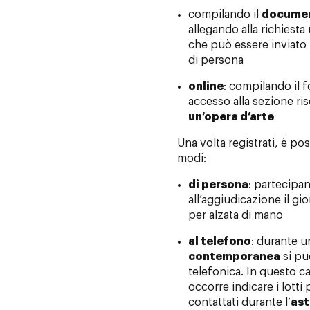
compilando il
documen
allegando alla richiest
che può essere inviato 
di persona
online
: compilando il f
accesso alla sezione ri
un’opera d’arte
Una volta registrati, è pos
modi:
di persona
: partecipa
all’aggiudicazione il gio
per alzata di mano
al telefono
: durante u
contemporanea
si pu
telefonica. In questo ca
occorre indicare i lotti 
contattati durante l’
ast