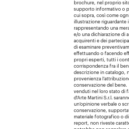
brochure, nel proprio sito
supporto informativo o p
cui sopra, così come ogn
illustrazione riguardante 
rappresentando una mera 
e/o una dichiarazione di au
acquirenti e dei partecipan
di esaminare preventivam
effettuando o facendo effe
propri esperti, tutti i cont
corrispondenza fra il bene
descrizione in catalogo, no
provenienza l’attribuzione, 
conservazione del bene. G
venduti nel loro stato di f
d'Arte Martini S.r.l. sarann
un’opinione verbale o scrit
conservazione, supportata
materiale fotografico o di
report, non riveste carat