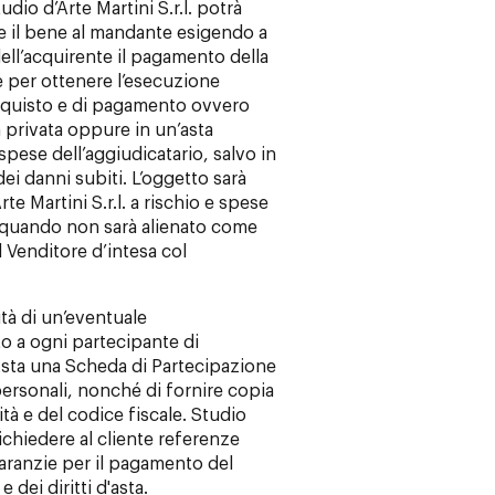
o d’Arte Martini S.r.l. potrà
re il bene al mandante esigendo a
dell’acquirente il pagamento della
 per ottenere l’esecuzione
acquisto e di pagamento ovvero
iva privata oppure in un’asta
pese dell’aggiudicatario, salvo in
ei danni subiti. L’oggetto sarà
te Martini S.r.l. a rischio e spese
a quando non sarà alienato come
l Venditore d’intesa col
ità di un’eventuale
to a ogni partecipante di
Asta una Scheda di Partecipazione
ersonali, nonché di fornire copia
à e del codice fiscale. Studio
 richiedere al cliente referenze
aranzie per il pagamento del
dei diritti d'asta.