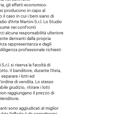
via, gli effetti economico-
a si producono in capo al
il caso in cui i beni siano di
dio d'Arte Martini S.r.l. Lo Studio
assume nei confronti
erzi alcuna responsabilità ulteriore
ente derivanti dalla propria
enza rappresentanza e dagli
diligenza professionale richiesti
.r.l. si riserva la facoltà di
 lotto. Il banditore, durante l’Asta,
 separare i lotti ed
’ordine di vendita. Lo stesso
ile giudizio, ritirare i lotti
 non raggiungano il prezzo di
 Venditore.
canti sono aggiudicati al miglior