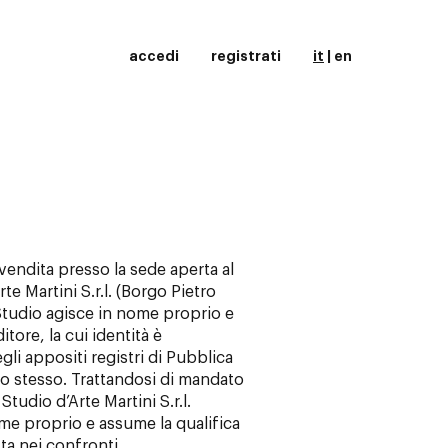
accedi
registrati
it
|
en
 vendita presso la sede aperta al
te Martini S.r.l. (Borgo Pietro
Studio agisce in nome proprio e
tore, la cui identità è
gli appositi registri di Pubblica
o stesso. Trattandosi di mandato
tudio d’Arte Martini S.r.l.
me proprio e assume la qualifica
tta nei confronti