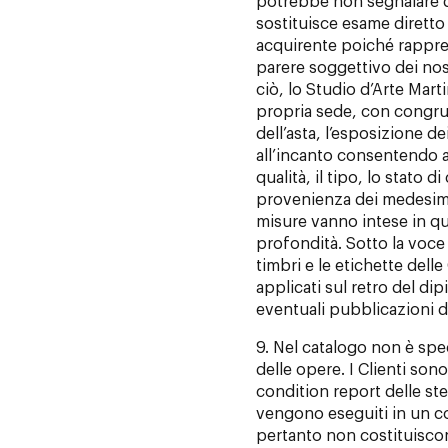
potrebbe non segnalare di
sostituisce esame diretto
acquirente poiché rappre
parere soggettivo dei nost
ciò, lo Studio d’Arte Marti
propria sede, con congruo
dell’asta, l’esposizione de
all’incanto consentendo ai
qualità, il tipo, lo stato d
provenienza dei medesimi. 
misure vanno intese in qu
profondità. Sotto la voce
timbri e le etichette delle
applicati sul retro del dip
eventuali pubblicazioni d
9. Nel catalogo non è spe
delle opere. I Clienti sono
condition report delle st
vengono eseguiti in un co
pertanto non costituiscon