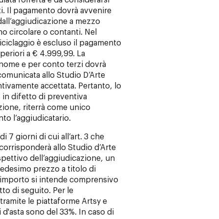
ata l’offerta è da considerarsi
tti. Il pagamento dovrà avvenire
 dall’aggiudicazione a mezzo
o circolare o contanti. Nel
iciclaggio è escluso il pagamento
periori a € 4.999,99. La
 nome e per conto terzi dovrà
omunicata allo Studio D’Arte
ntivamente accettata. Pertanto, lo
, in difetto di preventiva
ione, riterrà come unico
o l’aggiudicatario.
7 giorni di cui all’art. 3 che
corrisponderà allo Studio d’Arte
rrispettivo dell’aggiudicazione, un
edesimo prezzo a titolo di
 importo si intende comprensivo
tto di seguito. Per le
tramite le piattaforme Artsy e
 d'asta sono del 33%. In caso di