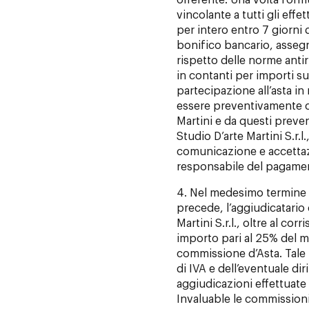
offerente. Una volta formul
vincolante a tutti gli effe
per intero entro 7 giorni
bonifico bancario, assegn
rispetto delle norme antir
in contanti per importi su
partecipazione all’asta in
essere preventivamente c
Martini e da questi preve
Studio D’arte Martini S.r.l.
comunicazione e accettaz
responsabile del pagament
4. Nel medesimo termine di 
precede, l’aggiudicatario 
Martini S.r.l., oltre al co
importo pari al 25% del m
commissione d’Asta. Tale
di IVA e dell’eventuale diri
aggiudicazioni effettuate 
Invaluable le commissioni