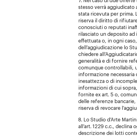
7. Nel caso di due offerte 
stesso verrà aggiudicato a
stata ricevuta per prima. L
riserva il diritto di rifiut
conosciuti o reputati ina
rilasciato un deposito ad 
effettuata o, in ogni caso,
dell’aggiudicazione lo Stud
chiedere all’Aggiudicatar
generalità e di fornire r
comunque controllabili, u
informazione necessaria o 
inesattezza o di incomplet
informazioni di cui sopra,
fornite ex art. 5 o, comu
delle referenze bancarie, l
riserva di revocare l’aggi
8. Lo Studio d’Arte Martini S
all’art. 1229 c.c., declina 
descrizione dei lotti cont