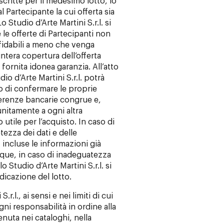
scritte per il medesimo lotto, lo
l Partecipante la cui offerta sia
o Studio d’Arte Martini S.r.l. si
are le offerte di Partecipanti non
ffidabili a meno che venga
intera copertura dell’offerta
 fornita idonea garanzia. All’atto
io d’Arte Martini S.r.l. potrà
io di confermare le proprie
eferenze bancarie congrue e,
nitamente a ogni altra
utile per l’acquisto. In caso di
ezza dei dati e delle
 incluse le informazioni già
nque, in caso di inadeguatezza
o Studio d’Arte Martini S.r.l. si
udicazione del lotto.
.r.l., ai sensi e nei limiti di cui
ogni responsabilità in ordine alla
enuta nei cataloghi, nella