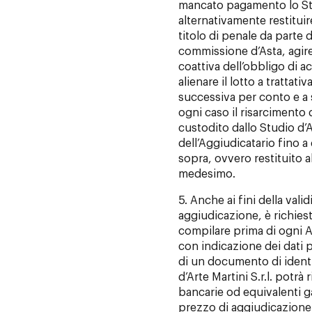
mancato pagamento lo Studi
alternativamente restitui
titolo di penale da parte 
commissione d’Asta, agire
coattiva dell’obbligo di 
alienare il lotto a trattat
successiva per conto e a s
ogni caso il risarcimento d
custodito dallo Studio d’Ar
dell’Aggiudicatario fino 
sopra, ovvero restituito a
medesimo.
5. Anche ai fini della valid
aggiudicazione, è richies
compilare prima di ogni 
con indicazione dei dati p
di un documento di identit
d’Arte Martini S.r.l. potrà
bancarie od equivalenti g
prezzo di aggiudicazione e 