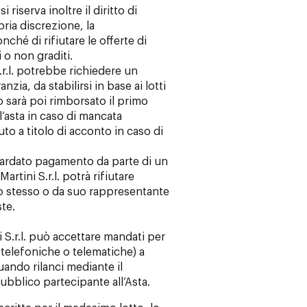
si riserva inoltre il diritto di
ria discrezione, la
nché di rifiutare le offerte di
 o non graditi.
.r.l. potrebbe richiedere un
zia, da stabilirsi in base ai lotti
o sarà poi rimborsato il primo
l’asta in caso di mancata
to a titolo di acconto in caso di
tardato pagamento da parte di un
artini S.r.l. potrà rifiutare
llo stesso o da suo rappresentante
te.
 S.r.l. può accettare mandati per
, telefoniche o telematiche) a
uando rilanci mediante il
pubblico partecipante all’Asta.