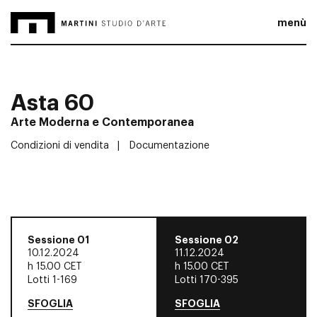
menù
Asta 60
Arte Moderna e Contemporanea
Condizioni di vendita
Documentazione
Sessione 01
Sessione 02
10.12.2024
11.12.2024
h
15.00 CET
h
15.00 CET
Lotti 1-169
Lotti 170-395
SFOGLIA
SFOGLIA