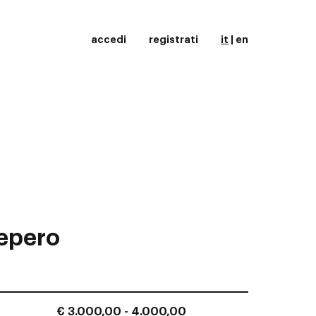
accedi
registrati
it
|
en
epero
€ 3.000,00 - 4.000,00