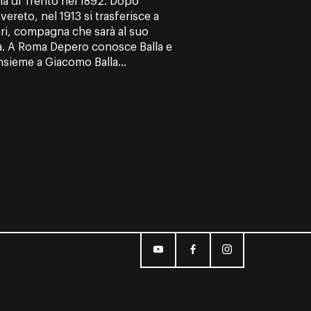
ia di Trento nel 1892. Dopo
vereto, nel 1913 si trasferisce a
i, compagna che sarà al suo
ita. A Roma Depero conosce Balla e
insieme a Giacomo Balla...