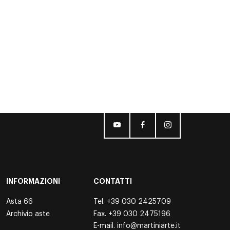
INFORMAZIONI
CONTATTI
Asta 66
Tel.
+39 030 2425709
Archivio aste
Fax. +39 030 2475196
E-mail.
info@martiniarte.it