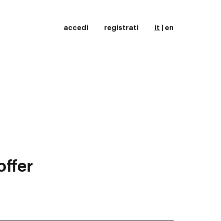
accedi
registrati
it
|
en
offer