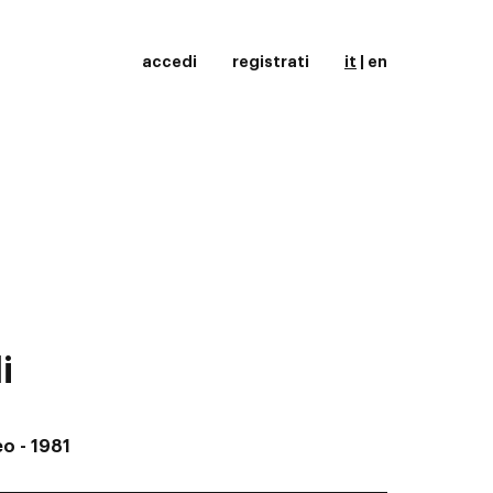
accedi
registrati
it
|
en
i
teo
- 1981