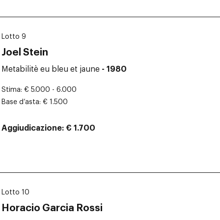
Lotto 9
Joel Stein
Metabilitè eu bleu et jaune
- 1980
Stima
€ 5.000 - 6.000
Base d’asta
€ 1.500
Aggiudicazione
€ 1.700
Lotto 10
Horacio Garcia Rossi