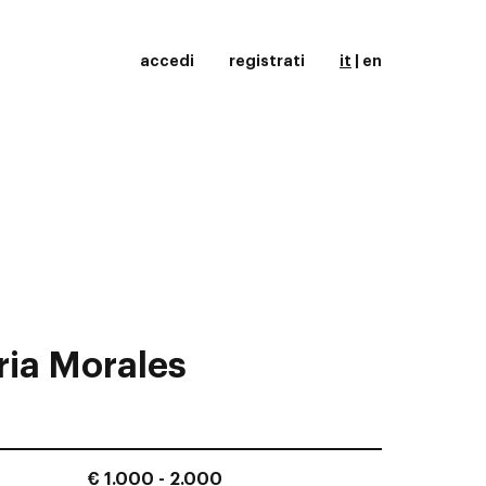
accedi
registrati
it
|
en
ia Morales
€ 1.000 - 2.000