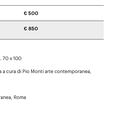
€ 500
€ 850
m. 70 x 100
a a cura di Pio Monti arte contemporanea,
ranea, Roma