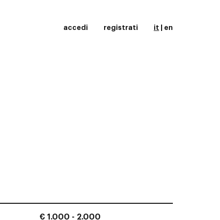
accedi
registrati
it
|
en
€ 1.000 - 2.000