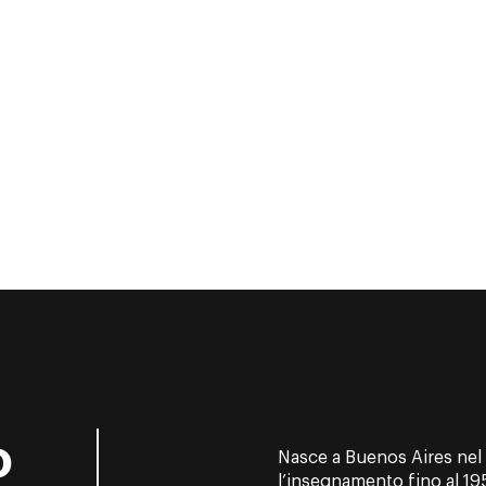
o
Nasce a Buenos Aires nel 1
l’insegnamento fino al 195