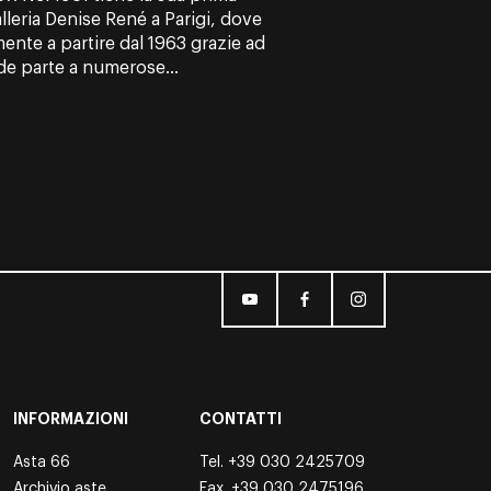
lleria Denise René a Parigi, dove
ente a partire dal 1963 grazie ad
de parte a numerose...
INFORMAZIONI
CONTATTI
Asta 66
Tel.
+39 030 2425709
Archivio aste
Fax. +39 030 2475196