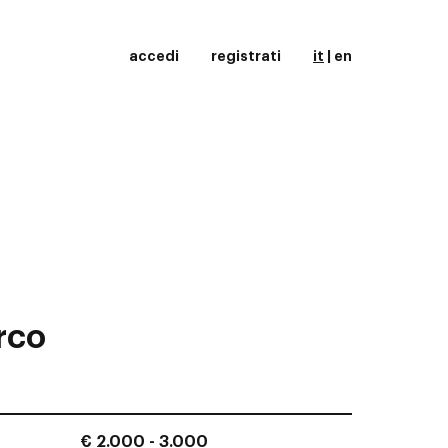
accedi
registrati
it
|
en
rco
€ 2.000 - 3.000