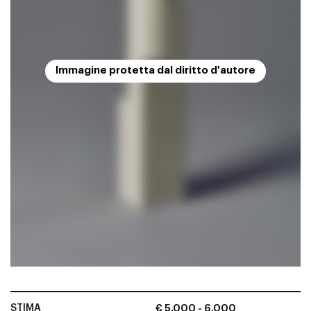
Immagine protetta dal diritto d'autore
STIMA
€ 5.000 - 6.000