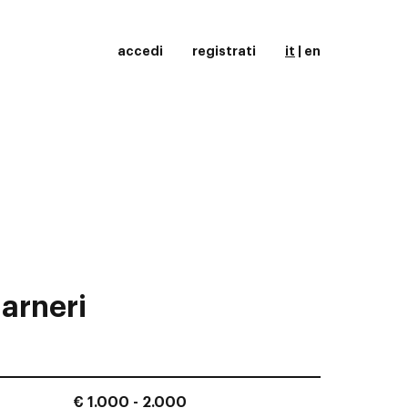
accedi
registrati
it
|
en
arneri
€ 1.000 - 2.000