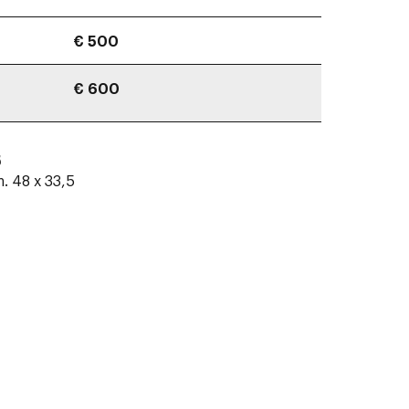
€ 500
€ 600
5
m. 48 x 33,5