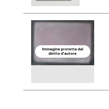
Immagine protetta dal
diritto d'autore