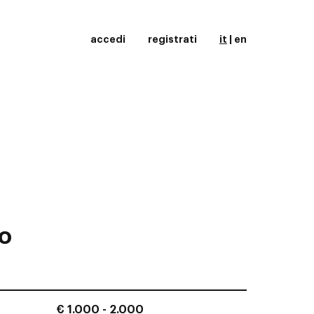
accedi
registrati
it
|
en
o
€ 1.000 - 2.000