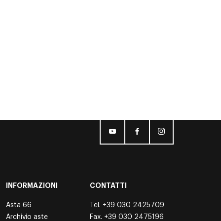
INFORMAZIONI
CONTATTI
Asta 66
Tel.
+39 030 2425709
Archivio aste
Fax. +39 030 2475196