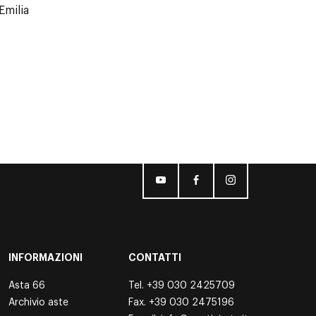
Emilia
INFORMAZIONI
CONTATTI
Asta 66
Tel.
+39 030 2425709
Archivio aste
Fax. +39 030 2475196