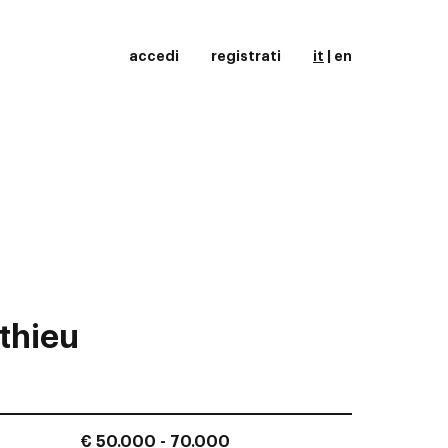
accedi
registrati
it
|
en
thieu
€ 50.000 - 70.000