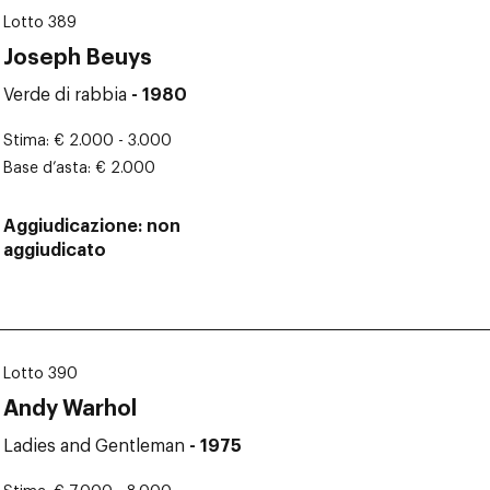
Lotto 389
Joseph Beuys
Verde di rabbia
- 1980
Stima
€ 2.000 - 3.000
Base d’asta
€ 2.000
Aggiudicazione
non
aggiudicato
Lotto 390
Andy Warhol
Ladies and Gentleman
- 1975