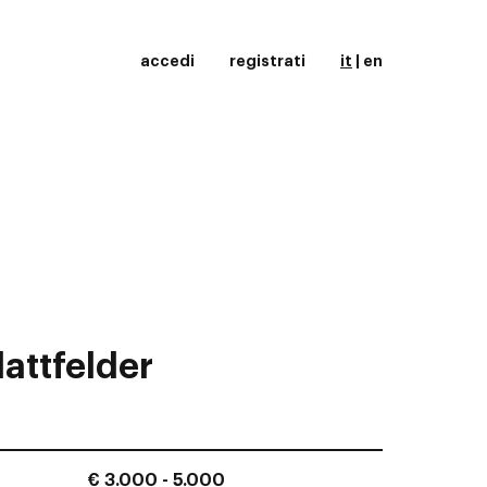
accedi
registrati
it
|
en
attfelder
€ 3.000 - 5.000