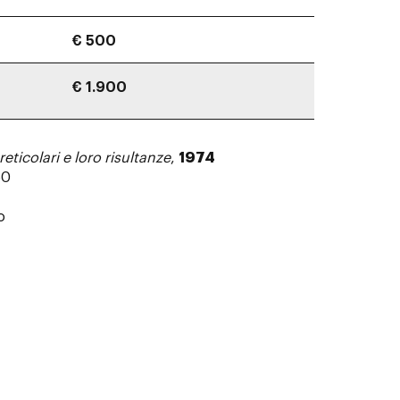
€ 500
€ 1.900
eticolari e loro risultanze
,
1974
50
o