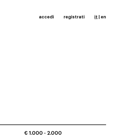
accedi
registrati
it
|
en
i
€ 1.000 - 2.000