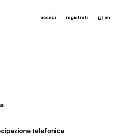
accedi
registrati
it
|
en
ta
cipazione telefonica