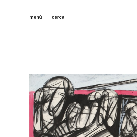
menù
cerca