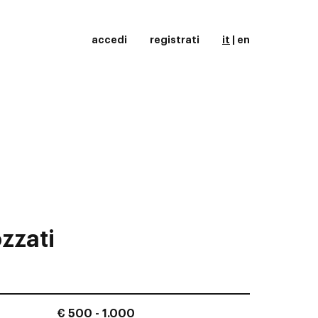
accedi
registrati
it
|
en
zzati
€ 500 - 1.000