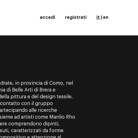
accedi
registrati
it
|
en
edrate, in provincia di Como, nel
a di Belle Arti di Brera e
lla pittura e del design tessile.
n contatto con il gruppo
partecipando alle ricerche
insieme ad artisti come Manlio Rho
pere comprendono dipinti,
suti, caratterizzati da forme
ompositivo e attenzione al