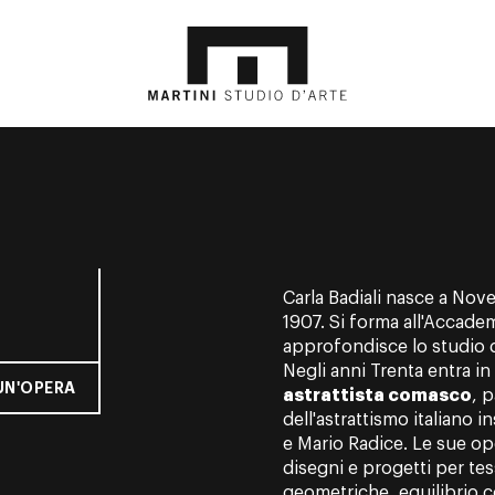
Carla Badiali nasce a Nov
1907. Si forma all'Accademi
approfondisce lo studio de
Negli anni Trenta entra i
UN'OPERA
astrattista comasco
, 
dell'astrattismo italiano 
e Mario Radice. Le sue o
disegni e progetti per tes
geometriche, equilibrio c