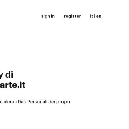
sign in
register
it
|
en
y di
rte.it
 alcuni Dati Personali dei propri