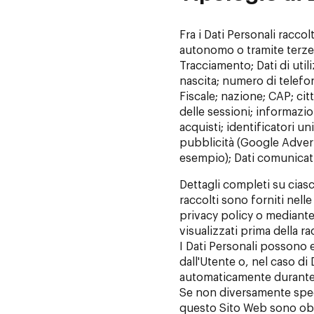
Fra i Dati Personali racco
autonomo o tramite terze 
Tracciamento; Dati di uti
nascita; numero di telefon
Fiscale; nazione; CAP; cit
delle sessioni; informazio
acquisti; identificatori uni
pubblicità (Google Advert
esempio); Dati comunicati 
Dettagli completi su ciasc
raccolti sono forniti nell
privacy policy o mediante 
visualizzati prima della ra
I Dati Personali possono 
dall'Utente o, nel caso di D
automaticamente durante 
Se non diversamente specif
questo Sito Web sono obbli