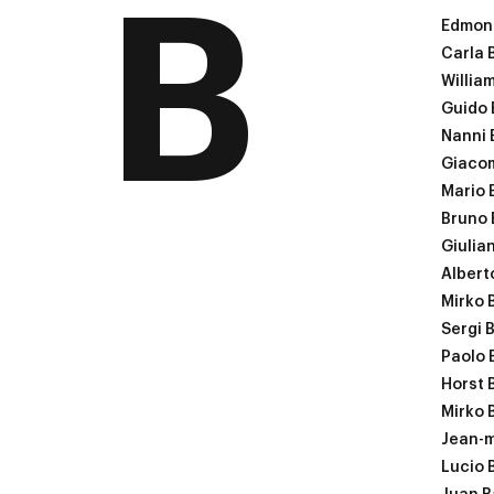
B
Edmon
Carla 
William
Guido 
Nanni 
Giacom
Mario 
Bruno 
Giulia
Albert
Mirko 
Sergi B
Paolo 
Horst 
Mirko 
Jean-m
Lucio 