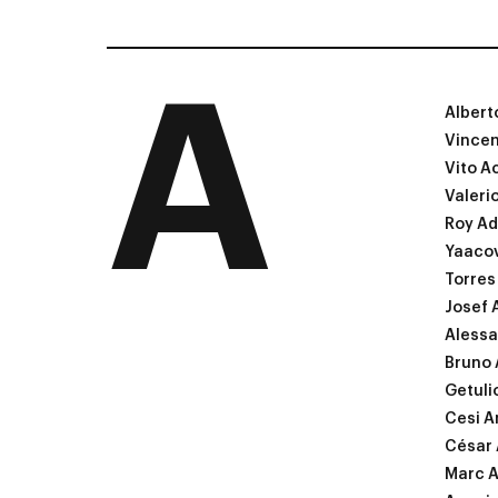
A
Albert
Vince
Vito A
Valeri
Roy A
Yaaco
Torres
Josef 
Alessa
Bruno 
Getuli
Cesi A
César
Marc A