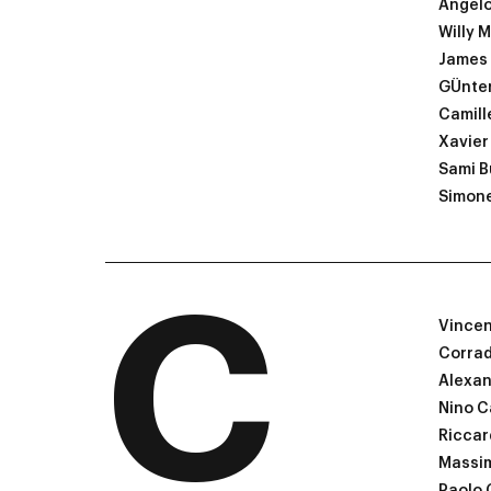
Angelo
Willy M
James
GÜnter
Camill
Xavier
Sami B
Simone
C
Vincen
Corrad
Alexan
Nino C
Ricca
Massim