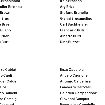
 Brescianini
Italo Bressan
uller Brittnau
Ary Brizzi
 Brown
Stefano Brunello
 Brus
Gianni Brusamolino
e Bryen
Carl Buchheister
 Bueno
Giancarlo Bulli
urhan
Alberto Burri
 Butti
Dino Buzzati
zo Cabiati
Enzo Cacciola
o Cagli
Angelo Cagnone
der Calder
Antonio Calderara
alos
Lamberto Calzolari
rdo Camoni
Heinrich Campendonk
o Campigli
Giovanni Campus