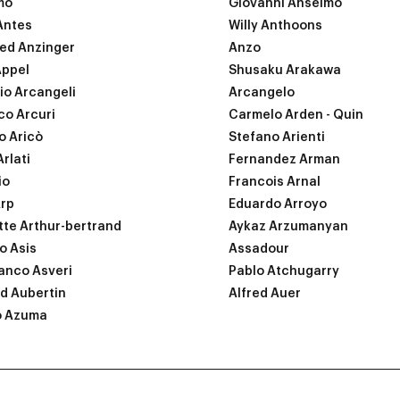
mo
Giovanni Anselmo
Antes
Willy Anthoons
ied Anzinger
Anzo
Appel
Shusaku Arakawa
io Arcangeli
Arcangelo
co Arcuri
Carmelo Arden - Quin
o Aricò
Stefano Arienti
rlati
Fernandez Arman
io
Francois Arnal
rp
Eduardo Arroyo
te Arthur-bertrand
Aykaz Arzumanyan
o Asis
Assadour
anco Asveri
Pablo Atchugarry
d Aubertin
Alfred Auer
o Azuma