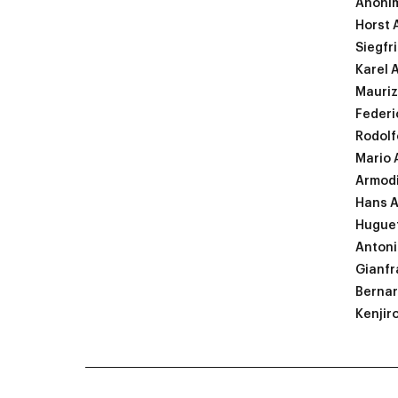
Anoni
Horst 
Siegfr
Karel 
Mauriz
Federi
Rodolf
Mario A
Armod
Hans A
Huguet
Antoni
Gianfr
Bernar
Kenjir