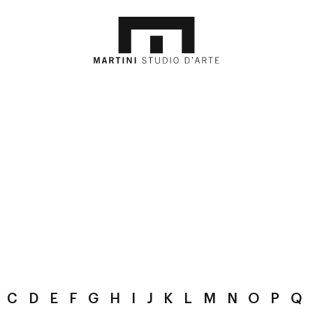
C
D
E
F
G
H
I
J
K
L
M
N
O
P
Q