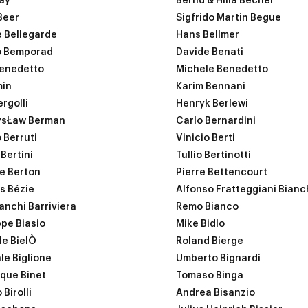
ay
Bernd & Hilla Becher
Beer
Sigfrido Martin Begue
 Bellegarde
Hans Bellmer
o Bemporad
Davide Benati
enedetto
Michele Benedetto
min
Karim Bennani
rgolli
Henryk Berlewi
ysŁaw Berman
Carlo Bernardini
 Berruti
Vinicio Berti
Bertini
Tullio Bertinotti
e Berton
Pierre Bettencourt
s Bézie
Alfonso Fratteggiani Bianc
ianchi Barriviera
Remo Bianco
pe Biasio
Mike Bidlo
le BielÒ
Roland Bierge
le Biglione
Umberto Bignardi
que Binet
Tomaso Binga
Birolli
Andrea Bisanzio