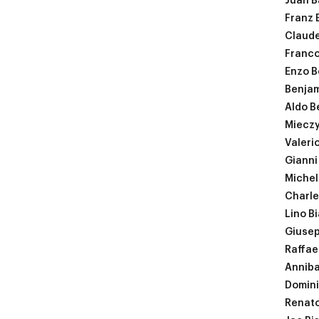
Juan B
Franz 
Claude
Franc
Enzo B
Benja
Aldo Be
Miecz
Valerio
Gianni 
Michel
Charle
Lino B
Giusep
Raffae
Anniba
Domini
Renato 