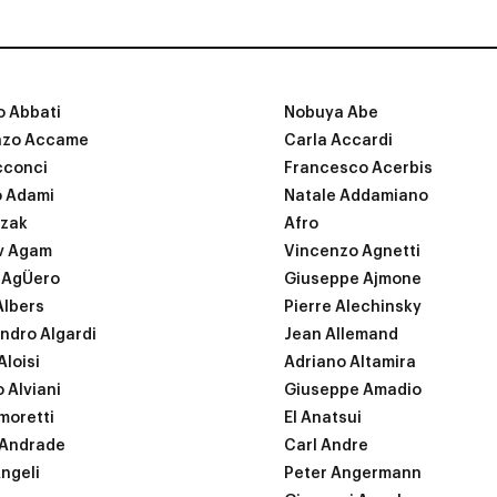
o Abbati
Nobuya Abe
nzo Accame
Carla Accardi
cconci
Francesco Acerbis
o Adami
Natale Addamiano
dzak
Afro
v Agam
Vincenzo Agnetti
 AgÜero
Giuseppe Ajmone
Albers
Pierre Alechinsky
ndro Algardi
Jean Allemand
Aloisi
Adriano Altamira
o Alviani
Giuseppe Amadio
moretti
El Anatsui
 Andrade
Carl Andre
ngeli
Peter Angermann