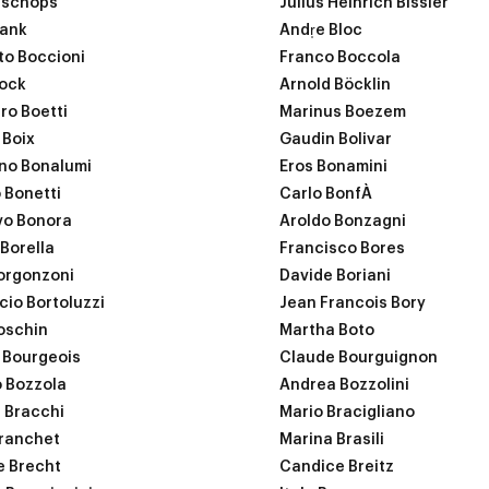
sschops
Julius Heinrich Bissier
lank
Andr̩e Bloc
o Boccioni
Franco Boccola
ock
Arnold Böcklin
ero Boetti
Marinus Boezem
 Boix
Gaudin Bolivar
no Bonalumi
Eros Bonamini
 Bonetti
Carlo BonfÀ
vo Bonora
Aroldo Bonzagni
Borella
Francisco Bores
orgonzoni
Davide Boriani
cio Bortoluzzi
Jean Francois Bory
oschin
Martha Boto
 Bourgeois
Claude Bourguignon
 Bozzola
Andrea Bozzolini
 Bracchi
Mario Bracigliano
ranchet
Marina Brasili
 Brecht
Candice Breitz