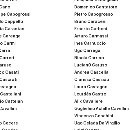
Canevari
Pasqualino Cangiullo
 Cano
Domenico Cantatore
ppe Capogrossi
Pietro Capogrosso
o Cappello
Bruno Caraceni
ia Carantani
Erberto Carboni
e Careaga
Arturo Carmassi
o Carmi
Ines Carnuccio
Carrà
Ugo Carrega
 Carreri
Nicola Carrino
aruso
Lucian0 Caruso
co Casati
Andrea Cascella
 Casorati
Clarissa Cassiau
astagna
Laura Castagno
 Castellani
Lourdès Castro
io Cattelan
Alik Cavaliere
Cavallini
Guglielmo Achille Cavellini
Vincenzo Cecchini
o Cecere
Ugo Celada Da Virgilio