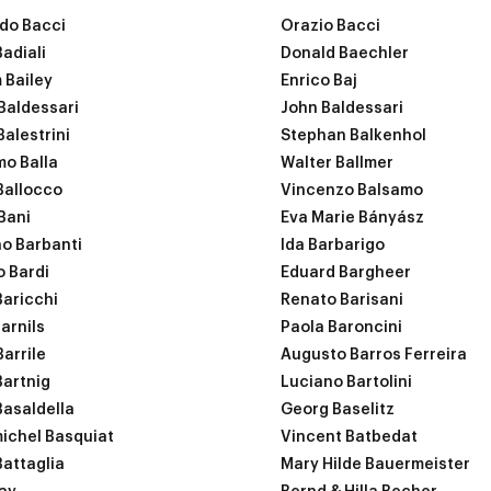
do Bacci
Orazio Bacci
Badiali
Donald Baechler
 Bailey
Enrico Baj
Baldessari
John Baldessari
Balestrini
Stephan Balkenhol
o Balla
Walter Ballmer
Ballocco
Vincenzo Balsamo
Bani
Eva Marie Bányász
no Barbanti
Ida Barbarigo
o Bardi
Eduard Bargheer
Baricchi
Renato Barisani
arnils
Paola Baroncini
Barrile
Augusto Barros Ferreira
Bartnig
Luciano Bartolini
Basaldella
Georg Baselitz
ichel Basquiat
Vincent Batbedat
Battaglia
Mary Hilde Bauermeister