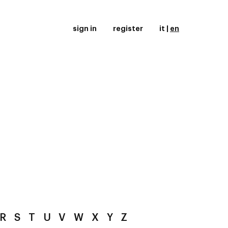
sign in
register
it
|
en
R
S
T
U
V
W
X
Y
Z