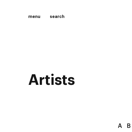
menu
search
Artists
A
B