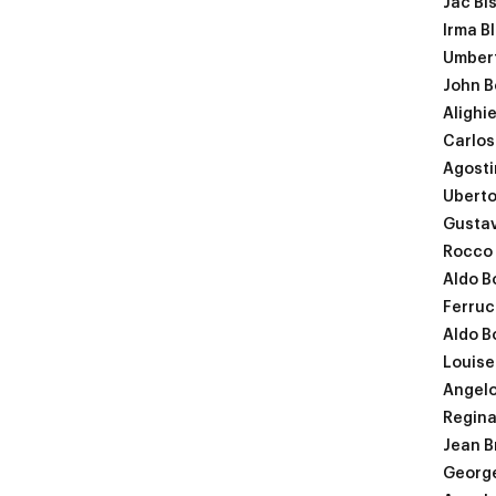
Jac Bi
Irma B
Umbert
John B
Alighi
Carlos
Agosti
Uberto
Gusta
Rocco 
Aldo B
Ferruc
Aldo B
Louise
Angelo
Regina
Jean B
George