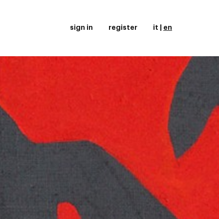
sign in
register
it
|
en