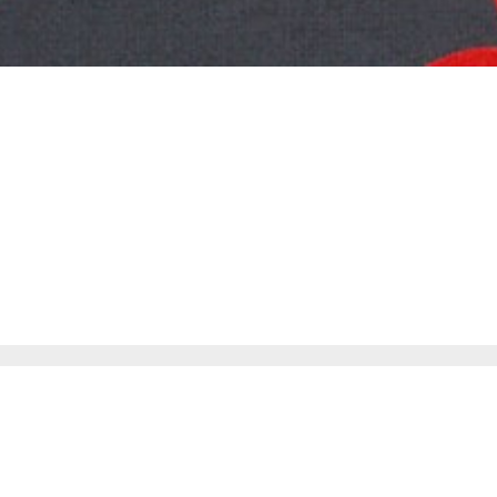
Beatrice Mon
voce libera