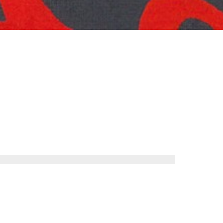
ti della Corte. Una
 e cosmopolita