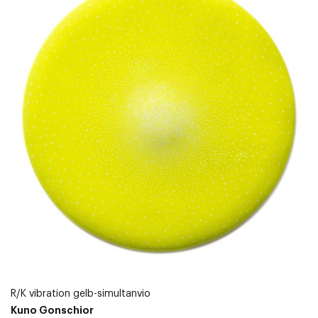
R/K vibration gelb-simultanvio
Kuno Gonschior