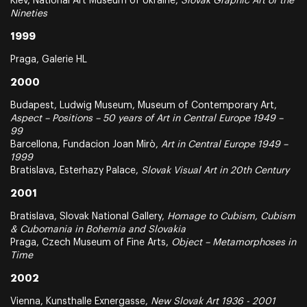
Kiev, National Art Museum of Ukraine,
Slovak Graphic Art of the
Nineties
1999
Praga, Galerie HL
2000
Budapest, Ludwig Museum, Museum of Contemporary Art,
Aspect – Positions – 50 years of Art in Central Europe 1949 –
99
Barcellona, Fundacion Joan Mirò,
Art in Central Europe 1949 –
1999
Bratislava, Esterhazy Palace,
Slovak Visual Art in 20th Century
2001
Bratislava, Slovak National Gallery,
Homage to Cubism, Cubism
& Cubomania in Bohemia and Slovakia
Praga, Czech Museum of Fine Arts,
Object – Metamorphoses in
Time
2002
Vienna, Kunsthalle Exnergasse,
New Slovak Art 1936 - 2001