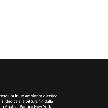
resciuta in un ambiente classico
, si dedica alla pittura fin dalla
in Austria, Parigi e New York,