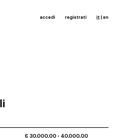
accedi
registrati
it
|
en
li
€ 30.000,00 - 40.000,00