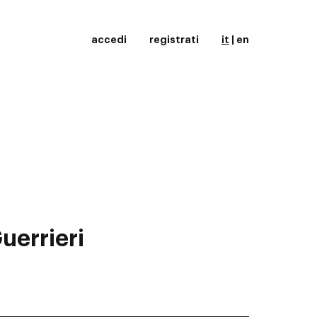
accedi
registrati
it
|
en
uerrieri