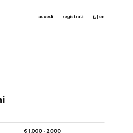
accedi
registrati
it
|
en
ni
€ 1.000 - 2.000