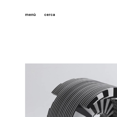
menù
cerca