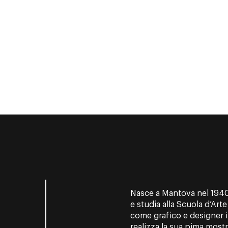
Nasce a Mantova nel 1940.
e studia alla Scuola d’Art
come grafico e designer i
realizza la sua pima most