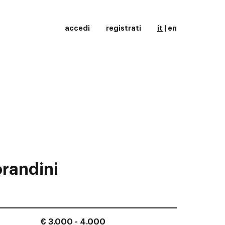
accedi
registrati
it
|
en
randini
€ 3.000 - 4.000