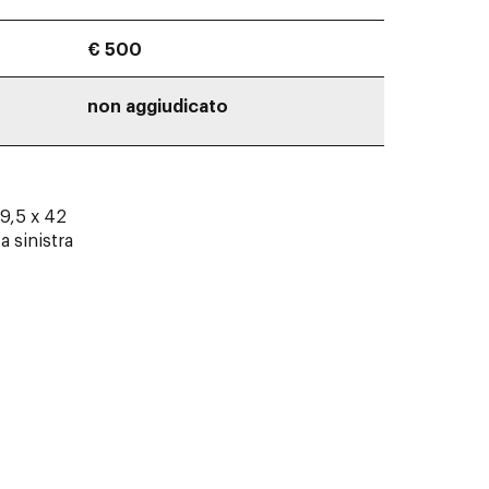
€ 500
non aggiudicato
29,5 x 42
a sinistra