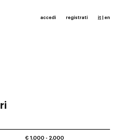
accedi
registrati
it
|
en
ri
€ 1.000 - 2.000