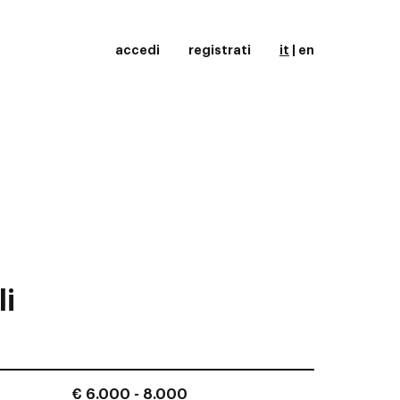
accedi
registrati
it
|
en
li
€ 6.000 - 8.000