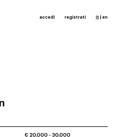
accedi
registrati
it
|
en
n
€ 20.000 - 30.000