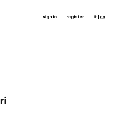
sign in
register
it
|
en
ri