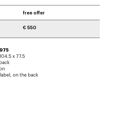
free offer
€ 550
1975
104.5 x 77.5
 back
hon
label, on the back