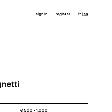
sign in
register
it
|
en
2
netti
€ 500 - 1.000