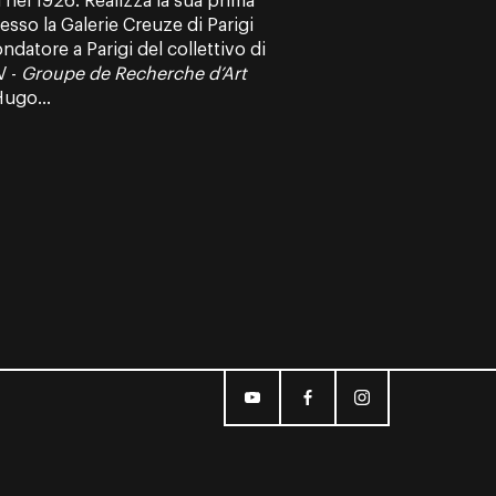
 nel 1926. Realizza la sua prima
sso la Galerie Creuze di Parigi
ndatore a Parigi del collettivo di
V -
Groupe de Recherche d’Art
Hugo...