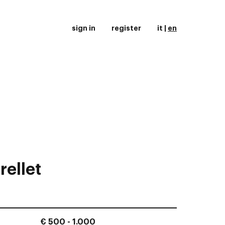
sign in
register
it
|
en
rellet
€ 500 - 1.000