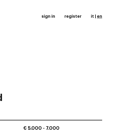
sign in
register
it
|
en
d
€ 5.000 - 7.000