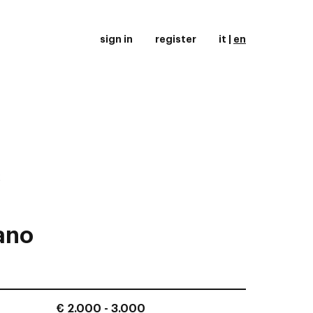
sign in
register
it
|
en
2
ano
€ 2.000 - 3.000