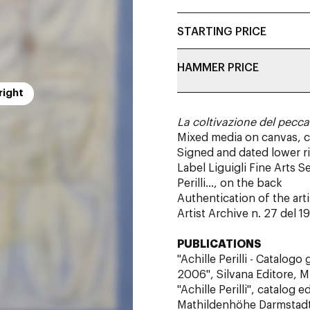
STARTING PRICE
HAMMER PRICE
right
La coltivazione del pecca
Mixed media on canvas, c
Signed and dated lower r
Label Liguigli Fine Arts S
Perilli..., on the back
Authentication of the ar
Artist Archive n. 27 del 1
PUBLICATIONS
"Achille Perilli - Catalogo
2006", Silvana Editore, Mi
"Achille Perilli", catalog 
Mathildenhöhe Darmstadt,