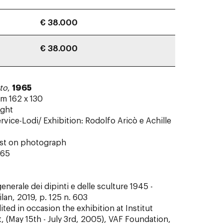
€ 38.000
€ 38.000
to
,
1965
m 162 x 130
ight
ervice-Lodi/ Exhibition: Rodolfo Aricò e Achille
tist on photograph
965
 generale dei dipinti e delle sculture 1945 -
lan, 2019, p. 125 n. 603
edited in occasion the exhibition at Institut
 (May 15th - July 3rd, 2005), VAF Foundation,