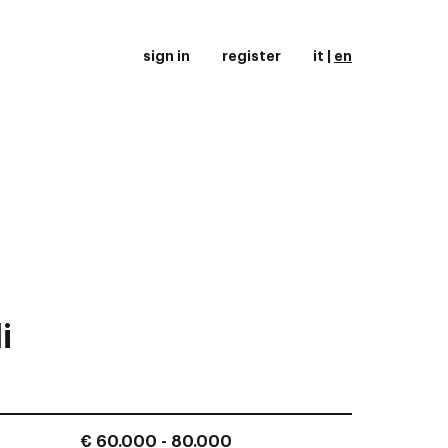
sign in
register
it
|
en
i
€ 60.000 - 80.000