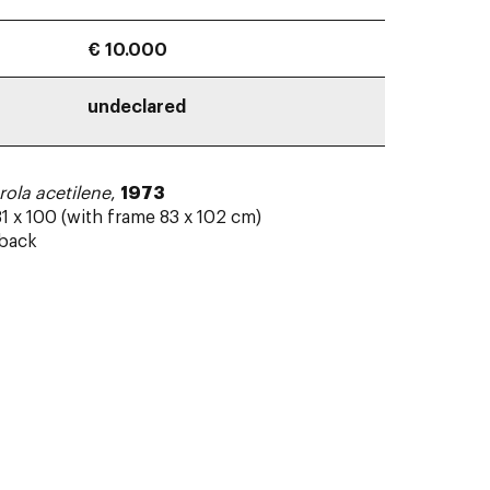
€ 10.000
undeclared
arola acetilene
,
1973
1 x 100 (with frame 83 x 102 cm)
 back