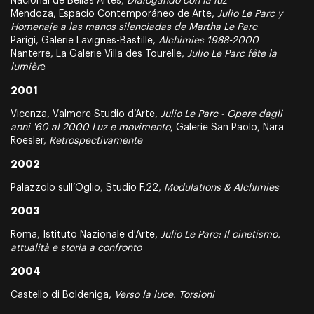
Nacional de Bellas Artes,
Dialogando con la luz
Mendoza, Espacio Contemporáneo de Arte,
Julio Le Parc y
Homenaje a las manos silenciadas de Martha Le Parc
Parigi, Galerie Lavignes-Bastille,
Alchimies 1988-2000
Nanterre, La Galerie Villa des Tourelle,
Julio Le Parc fête la
lumièr
e
2001
Vicenza, Valmore Studio d’Arte,
Julio Le Parc - Opere dagli
anni '60 al 2000 Luz e movimento
, Galerie San Paolo, Nara
Roesler,
Retrospectivamente
2002
Palazzolo sull’Oglio, Studio F.22,
Modulations & Alchimies
2003
Roma, Istituto Nazionale d'Arte,
Julio Le Parc: Il cinetismo,
attualità e storia a confronto
2004
Castello di Boldeniga,
Verso la luce. Torsioni