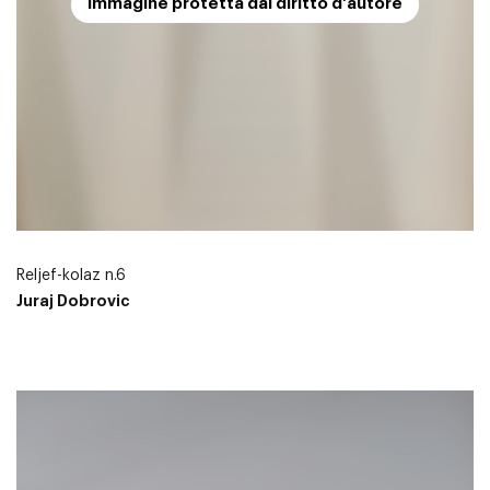
Immagine protetta dal diritto d'autore
Reljef-kolaz n.6
Juraj Dobrovic