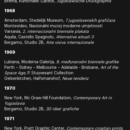
Brema, Kunsthalle: Lübeck,
Jugoslawische Druckgraphik
1968
Amsterdam, Stedelijk Museum,
7 jugoslavenskih grafičara
Montevideo, Nacionalni muzej moderne umjetnosti
Varsavia,
2. internacionalni biennale plakata
Aquila, Castello Spagnolo,
Alternative attuali 3
Bergamo, Studio 2B,
Arte visiva internazionale
1969
Lubiana, Moderna Galerija,
8. međunarodni biennale grafike
Perth – Sidney – Melbourne – Adelaide - Brisbane,
Art of the
Space Age
, P. Stuyvesant Collection
Gelsenkirchen, Halfsmanshof,
Neue tendenz
1970
New York, Mc Graw-Hill Foundation,
Contemporary Art in
Yugoslavia
Bergamo, Studio 2B,
30 idee' grafiche
1971
New York, Pratt Graphic Center,
Contemporary croatian prints