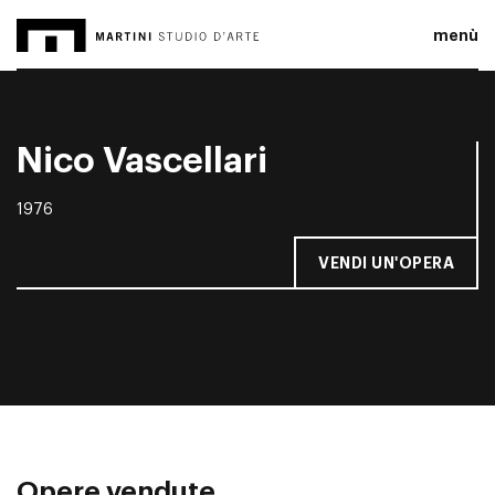
menù
Nico Vascellari
1976
VENDI UN'OPERA
Opere vendute