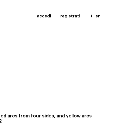
accedi
registrati
it
|
en
 red arcs from four sides, and yellow arcs
2