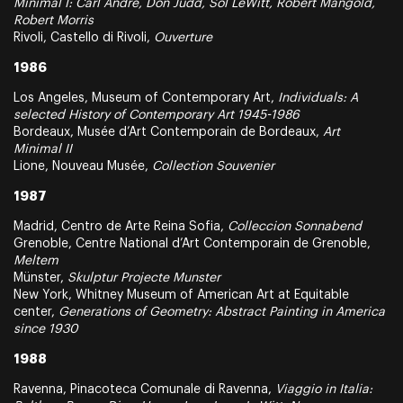
Minimal I: Carl Andre, Don Judd, Sol LeWitt, Robert Mangold,
Robert Morris
Rivoli, Castello di Rivoli,
Ouverture
1986
Los Angeles, Museum of Contemporary Art,
Individuals: A
selected History of Contemporary Art 1945-1986
Bordeaux, Musée d’Art Contemporain de Bordeaux,
Art
Minimal II
Lione, Nouveau Musée,
Collection Souvenier
1987
Madrid, Centro de Arte Reina Sofia,
Colleccion Sonnabend
Grenoble, Centre National d’Art Contemporain de Grenoble,
Meltem
Münster,
Skulptur Projecte Munster
New York, Whitney Museum of American Art at Equitable
center,
Generations of Geometry: Abstract Painting in America
since 1930
1988
Ravenna, Pinacoteca Comunale di Ravenna,
Viaggio in Italia: