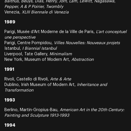
Balthus, Beuys, Dias, Henry, Jorn, Lam, LeWitt, Nagasawa,
Pepper, A & P Poirier, Twombly
Venezia,
XLIII Biennale di Venezia
1989
Parigi, Musée d’Art Moderne de la Ville de Paris,
L’art conceptuel
une perspective
Parigi, Centre Pompidou,
Villes Nouvelles: Nouveaux projets
Istanbul,
I Biannial Istanbul
Liverpool, Tate Gallery,
Minimalism
New York, Museum of Modern Art,
Abstraction
1991
Rivoli, Castello di Rivoli,
Arte & Arte
Dublino, Irish Museum of Modern Art,
Inheritance and
Transformation
1993
Berlino, Martin-Gropius-Bau,
American Art in the 20th Century:
Painting and Sculpture 1913-1993
1994