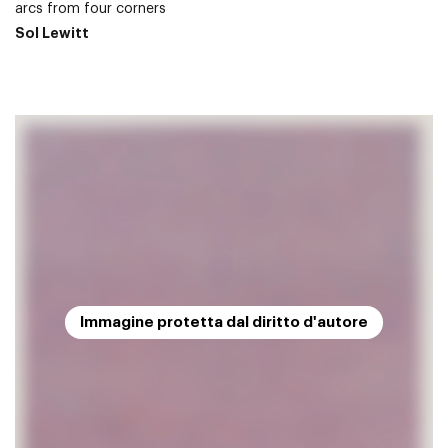
arcs from four corners
Sol Lewitt
Immagine protetta dal diritto d'autore