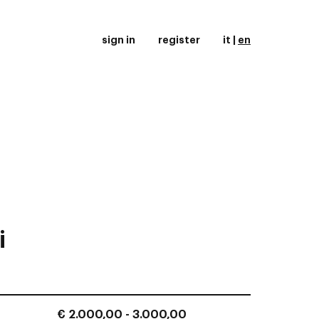
sign in
register
it
|
en
i
€ 2.000,00 - 3.000,00