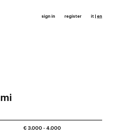
sign in
register
it
|
en
rmi
€ 3.000 - 4.000