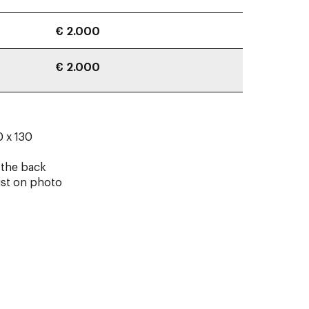
€ 2.000
€ 2.000
0 x 130
n the back
ist on photo