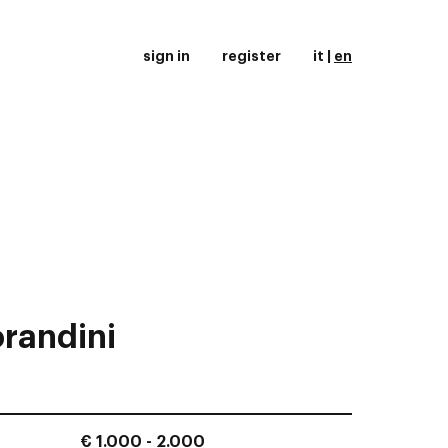
sign in
register
it
|
en
randini
€ 1.000 - 2.000